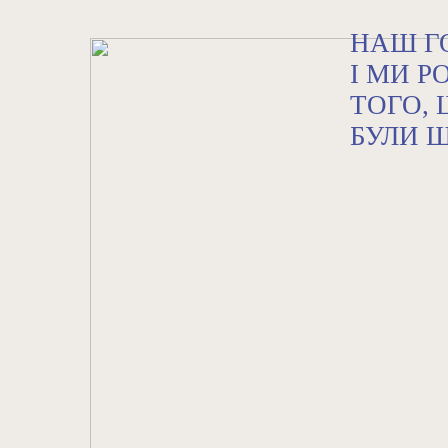
НАШ Г
І МИ 
ТОГО,
БУЛИ Ш