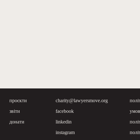
проєкти
charity@lawyersmove.org
полі
звіти
facebook
умов
донати
linkedin
полі
instagram
полі